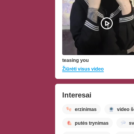
teasing you
Žiūrėti visus video
Interesai
erzinimas
video 
putės trynimas
sv