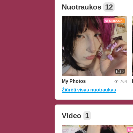
Nuotraukos
12
NEMOKAMAI
6
My Photos
764
Žiūrėti visas nuotraukas
Video
1
NE