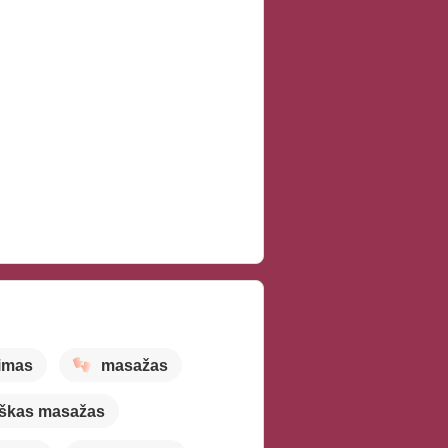
nimas
masažas
tiškas masažas