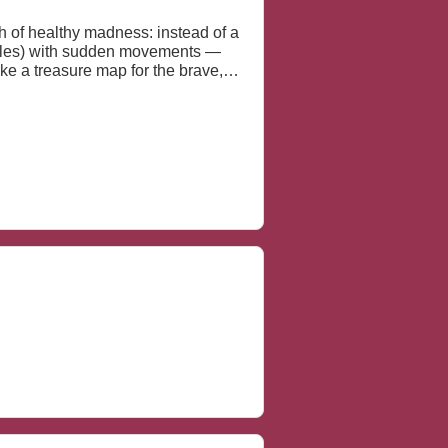
eptiles) with sudden movements —
ike a treasure map for the brave,
care my tarantula over a cup of
 a new pattern for a dragon-