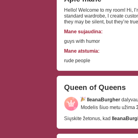
Hello! Welcome to my room! Hi, I’m Erica from Amsterdam, and my life is an art project with a touch of healthy madness: instead of a
standard wardrobe, I create custom
they may be silent, but they’re tru
and in taxidermy, I see not macabr
Mane sujaudina:
coffee and can appreciate the roma
inspired leather jacket.
guys with humor
Mane atstumia:
rude people
Queen of Queens
IleanaBurgher
dalyvau
Modelis šiuo metu užima
Siųskite žetonus, kad
IleanaBurg