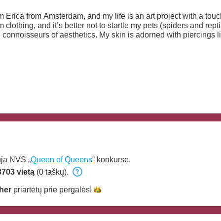
 clothing, and it’s better not to startle my pets (spiders and r
e connoisseurs of aesthetics. My skin is adorned with piercings l
e but the art of eternal life. I’m looking for someone who won’t s
nce of examining intricate scale patterns together or sketching
ja NVS „
Queen of Queens
“ konkurse.
3703 vietą
(0 taškų).
her
priartėtų prie
pergalės!