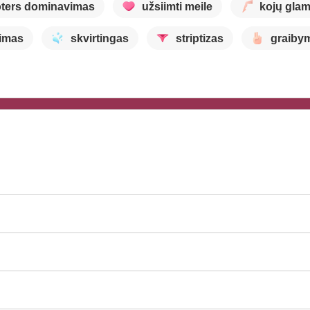
ters dominavimas
užsiimti meile
kojų gla
nimas
skvirtingas
striptizas
graiby