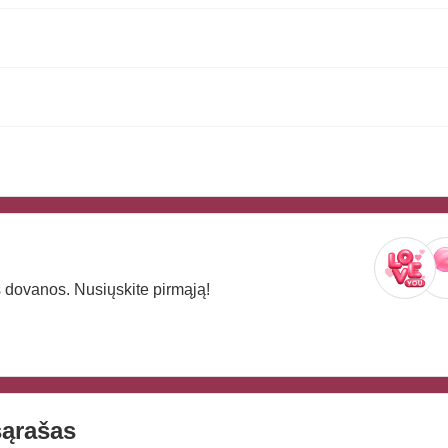
os dovanos. Nusiųskite pirmąją!
ąrašas