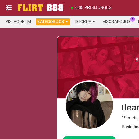
2465 PRISIJUNGĘS
VISI MODELIAI
KATEGORIJOS
ISTORIJA
VISOS AKCIJOS
S
Ile
19 metų
Paskutin