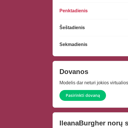
Penktadienis
Šeštadienis
Sekmadienis
Dovanos
Modelis dar neturi jokios virtuali
Pasirinkti dovaną
IleanaBurgher
norų s