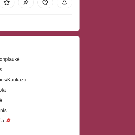
onplaukė
s
pos/Kaukazo
pta
ė
inis
iša