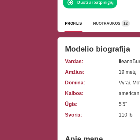
Duoti arbatpinigių
PROFILIS
NUOTRAUKOS
12
Modelio biografija
Vardas:
IleanaBu
Amžius:
19 metų
Domina:
Vyrai, Mo
Kalbos:
american
Ūgis:
5'5"
Svoris:
110 lb
Apie mane