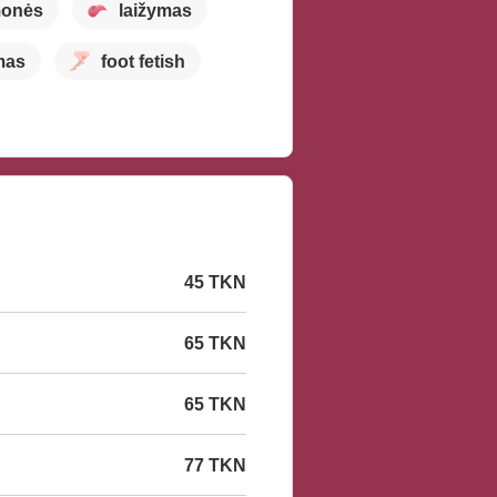
monės
laižymas
mas
foot fetish
45 TKN
65 TKN
65 TKN
77 TKN