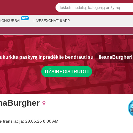
KONKURSAI
LIVESEXCHAT18 APP
ukurkite paskyrą ir pradėkite bendrauti su
IleanaBurgher!
UŽSIREGISTRUOTI
anaBurgher
ė transliacija: 29.06.26 8:00 AM