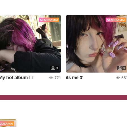
NEMOKAMAI
NEMOKAMAI
3
3
My hot album ❤️‍🔥
its me ❣️
721
65
MOKAMAI