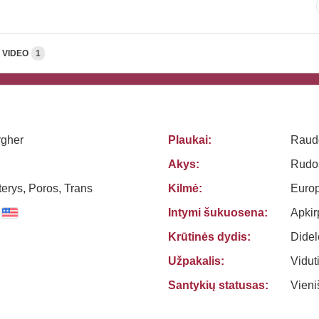
VIDEO
1
rgher
Plaukai:
Raud
Akys:
Rudo
terys, Poros, Trans
Kilmė:
Euro
Intymi šukuosena:
Apkir
Krūtinės dydis:
Didel
Užpakalis:
Vidut
Santykių statusas:
Vien