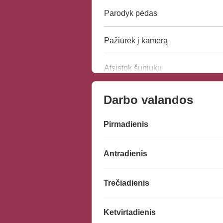
Parodyk pėdas
Pažiūrėk į kamerą
Atsistok šuniuku
Darbo valandos
Pirmadienis
Antradienis
Trečiadienis
Ketvirtadienis