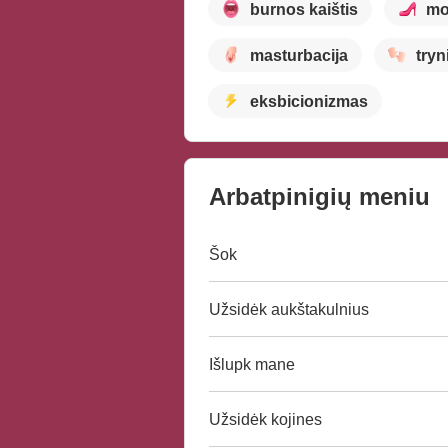
burnos kaištis
mo
masturbacija
try
eksbicionizmas
Arbatpinigių meniu
Šok
Užsidėk aukštakulnius
Išlupk mane
Užsidėk kojines