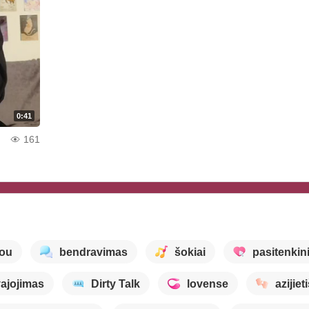
0:41
161
šou
bendravimas
šokiai
pasitenki
ajojimas
Dirty Talk
lovense
azijie