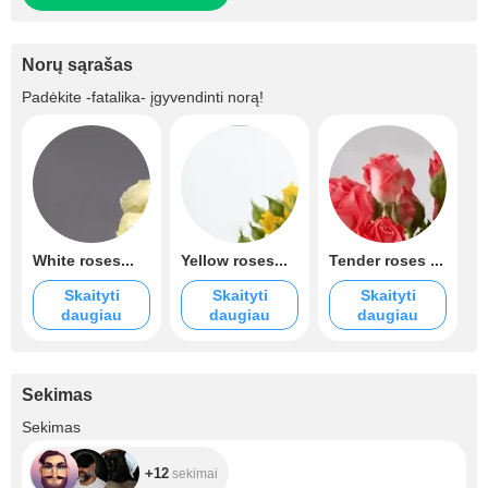
Norų sąrašas
Padėkite
-fatalika-
įgyvendinti norą!
White roses...
Yellow roses...
Tender roses ...
Skaityti
Skaityti
Skaityti
daugiau
daugiau
daugiau
Sekimas
+12
Sekimas
+12
sekimai