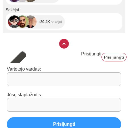
+20.4K
Sekėjai
+20.4K
sekėjai
Prisijungti
Prisijungti
Vartotojo vardas:
Jūsų slaptažodis:
Prisijungti