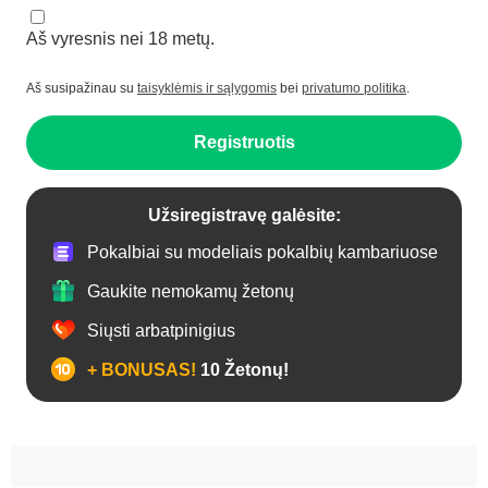
Aš vyresnis nei 18 metų.
Aš susipažinau su
taisyklėmis ir sąlygomis
bei
privatumo politika
.
Registruotis
Užsiregistravę galėsite:
Pokalbiai su modeliais pokalbių kambariuose
Gaukite nemokamų žetonų
Siųsti arbatpinigius
+ BONUSAS!
10 Žetonų!
Analas