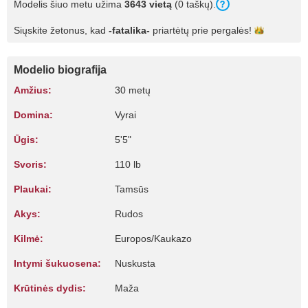
Modelis šiuo metu užima
3643 vietą
(0 taškų).
Siųskite žetonus, kad
-fatalika-
priartėtų prie
pergalės!
Modelio biografija
Amžius:
30 metų
Domina:
Vyrai
Ūgis:
5'5"
Svoris:
110 lb
Plaukai:
Tamsūs
Akys:
Rudos
Kilmė:
Europos/Kaukazo
Intymi šukuosena:
Nuskusta
Krūtinės dydis:
Maža