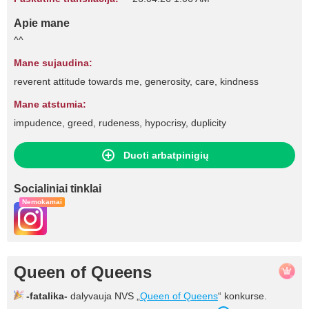
Apie mane
^^
Mane sujaudina:
reverent attitude towards me, generosity, care, kindness
Mane atstumia:
impudence, greed, rudeness, hypocrisy, duplicity
Duoti arbatpinigių
Socialiniai tinklai
Nemokamai
Queen of Queens
-fatalika-
dalyvauja NVS „
Queen of Queens
“ konkurse.