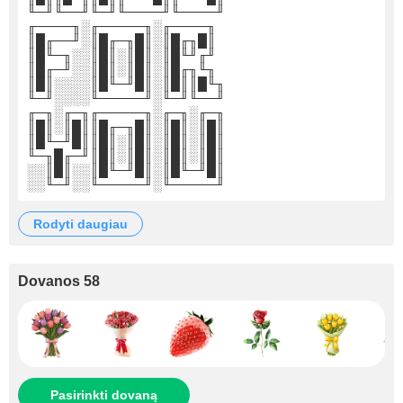
╙─╜╙──╜╙─╜╙────╜╙────╜
╓────╖░╓─────╖░╓────╖
║█╓──╜░║█╓─╖█║░║█╓╖█║
║█╙─╖░░║█║░║█║░║█╙╜╓╜
║█╓─╜░░║█║░║█║░║█╓╖╙╖
║█║░░░░║█╙─╜█║░║█║║█╙╖
╙─╜░░░░╙─────╜░╙─╜╙──╜
╓─╖░╓─╖╓─────╖░╓─╖░╓─╖
║█║░║█║║█╓─╖█║░║█║░║█║
║█╙─╜█║║█║░║█║░║█║░║█║
╙─╖█╓─╜║█║░║█║░║█║░║█║
░░║█║░░║█╙─╜█║░║█╙─╜█║
░░╙─╜░░╙─────╜░╙─────╜
rodyti daugiau
Dovanos 58
Pasirinkti dovaną