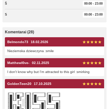
Š
00:00 - 23:00
S
00:00 - 23:00
Komentarai (28)
Belmondo73
18.02.2026
Nieziemska dziewczyna :smile
Matthewl0ve-
02.11.2025
I don't know why but I'm attracted to this girl :smirking
GoldenTeen20
17.10.2025
╓─╖╓──╖╓─╖╓────╖╓────╖
║█║║█╓╜║█║║█╓──╜║█╓──╜
║█╙╜╓╜░║█║║█╙──╖║█╙──╖
║█╓╖╙╖░║█║╙──╖█║╙──╖█║
║█║║█╙╖║█║╓──╜█║╓──╜█║